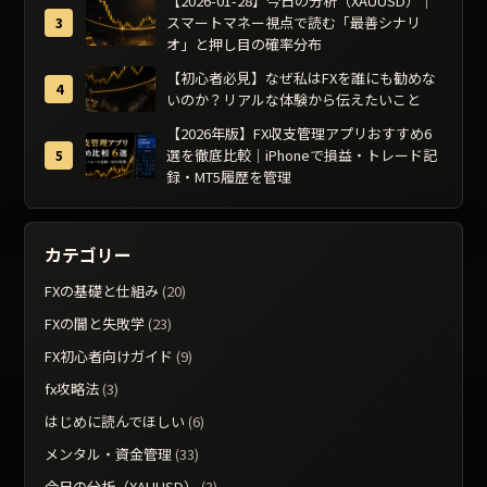
【2026-01-28】今日の分析（XAUUSD）｜
スマートマネー視点で読む「最善シナリ
オ」と押し目の確率分布
【初心者必見】なぜ私はFXを誰にも勧めな
いのか？リアルな体験から伝えたいこと
【2026年版】FX収支管理アプリおすすめ6
選を徹底比較｜iPhoneで損益・トレード記
録・MT5履歴を管理
カテゴリー
FXの基礎と仕組み
(20)
FXの闇と失敗学
(23)
FX初心者向けガイド
(9)
fx攻略法
(3)
はじめに読んでほしい
(6)
メンタル・資金管理
(33)
今日の分析（XAUUSD）
(3)