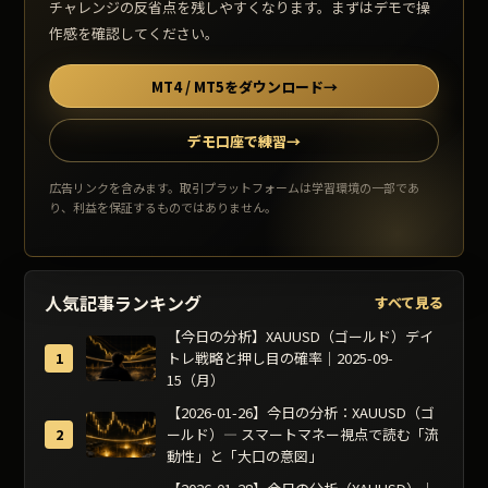
チャレンジの反省点を残しやすくなります。まずはデモで操
作感を確認してください。
MT4 / MT5をダウンロード
→
デモ口座で練習
→
広告リンクを含みます。取引プラットフォームは学習環境の一部であ
り、利益を保証するものではありません。
人気記事ランキング
すべて見る
【今日の分析】XAUUSD（ゴールド）デイ
トレ戦略と押し目の確率｜2025-09-
15（月）
【2026-01-26】今日の分析：XAUUSD（ゴ
ールド）— スマートマネー視点で読む「流
動性」と「大口の意図」