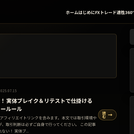
ホーム
はじめに
FXトレード適性360
検
2025.07.15
！ 実体ブレイク＆リテストで仕掛ける
リールール
読
→
む
告・アフィリエイトリンクを含みます。本文では取引環境や
が、取引判断は必ずご自身で行ってください。 この記事
い！ 実体ブ...