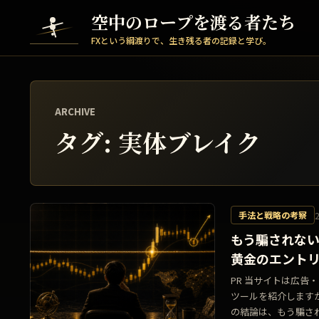
Skip to content
空中のロープを渡る者たち
FXという綱渡りで、生き残る者の記録と学び。
ARCHIVE
タグ:
実体ブレイク
手法と戦略の考察
もう騙されない
黄金のエント
PR 当サイトは広
ツールを紹介します
の結論は、もう騙されな