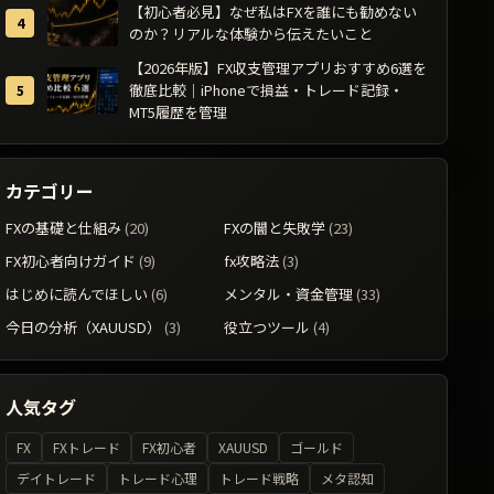
【初心者必見】なぜ私はFXを誰にも勧めない
のか？リアルな体験から伝えたいこと
【2026年版】FX収支管理アプリおすすめ6選を
徹底比較｜iPhoneで損益・トレード記録・
MT5履歴を管理
カテゴリー
FXの基礎と仕組み
(20)
FXの闇と失敗学
(23)
FX初心者向けガイド
(9)
fx攻略法
(3)
はじめに読んでほしい
(6)
メンタル・資金管理
(33)
今日の分析（XAUUSD）
(3)
役立つツール
(4)
人気タグ
FX
FXトレード
FX初心者
XAUUSD
ゴールド
デイトレード
トレード心理
トレード戦略
メタ認知