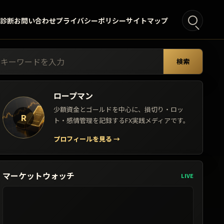
°診断
お問い合わせ
プライバシーポリシー
サイトマップ
索:
検索
ロープマン
少額資金とゴールドを中心に、損切り・ロッ
R
ト・感情管理を記録するFX実践メディアです。
プロフィールを見る
→
マーケットウォッチ
LIVE