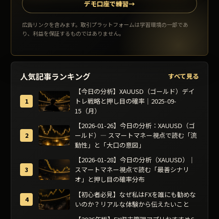
デモ口座で練習
→
広告リンクを含みます。取引プラットフォームは学習環境の一部であ
り、利益を保証するものではありません。
人気記事ランキング
すべて見る
【今日の分析】XAUUSD（ゴールド）デイ
トレ戦略と押し目の確率｜2025-09-
15（月）
【2026-01-26】今日の分析：XAUUSD（ゴ
ールド）— スマートマネー視点で読む「流
動性」と「大口の意図」
【2026-01-28】今日の分析（XAUUSD）｜
スマートマネー視点で読む「最善シナリ
オ」と押し目の確率分布
【初心者必見】なぜ私はFXを誰にも勧めな
いのか？リアルな体験から伝えたいこと