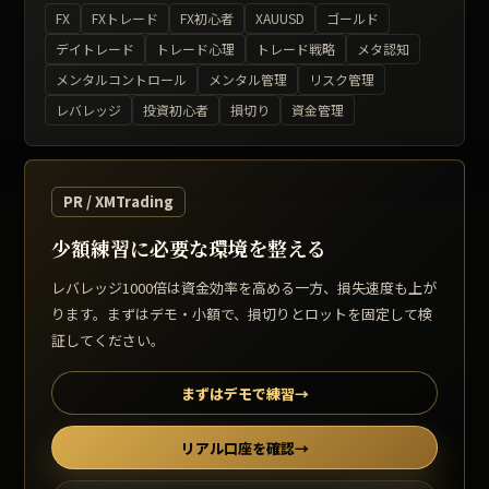
FX
FXトレード
FX初心者
XAUUSD
ゴールド
デイトレード
トレード心理
トレード戦略
メタ認知
メンタルコントロール
メンタル管理
リスク管理
レバレッジ
投資初心者
損切り
資金管理
PR / XMTrading
少額練習に必要な環境を整える
レバレッジ1000倍は資金効率を高める一方、損失速度も上が
ります。まずはデモ・小額で、損切りとロットを固定して検
証してください。
まずはデモで練習
→
リアル口座を確認
→