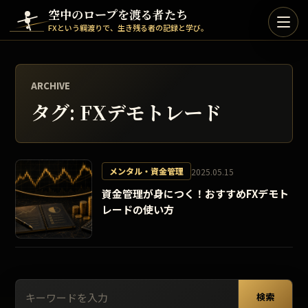
Skip to content
空中のロープを渡る者たち
FXという綱渡りで、生き残る者の記録と学び。
ARCHIVE
タグ:
FXデモトレード
メンタル・資金管理
2025.05.15
資金管理が身につく！おすすめFXデモト
レードの使い方
検索:
検索