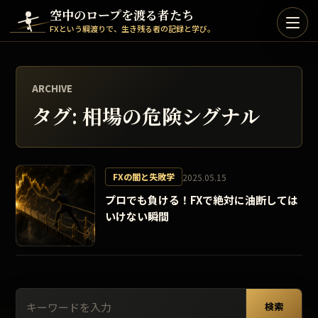
Skip to content
空中のロープを渡る者たち
FXという綱渡りで、生き残る者の記録と学び。
ARCHIVE
タグ:
相場の危険シグナル
FXの闇と失敗学
2025.05.15
プロでも負ける！FXで絶対に油断しては
いけない瞬間
検索:
検索