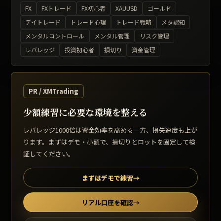
FX
FXトレード
FX初心者
XAUUSD
ゴールド
デイトレード
トレード心理
トレード戦略
メタ認知
メンタルコントロール
メンタル管理
リスク管理
レバレッジ
投資初心者
損切り
資金管理
PR / XMTrading
少額練習に必要な環境を整える
レバレッジ1000倍は資金効率を高める一方、損失速度も上が
ります。まずはデモ・小額で、損切りとロットを固定して検
証してください。
まずはデモで練習
→
リアル口座を確認
→