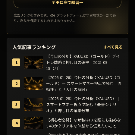
デモ口座で練習
→
広告リンクを含みます。取引プラットフォームは学習環境の一部であ
り、利益を保証するものではありません。
人気記事ランキング
すべて見る
【今日の分析】XAUUSD（ゴールド）デイ
トレ戦略と押し目の確率｜2025-09-
15（月）
【2026-01-26】今日の分析：XAUUSD（ゴ
ールド）— スマートマネー視点で読む「流
動性」と「大口の意図」
【2026-01-28】今日の分析（XAUUSD）｜
スマートマネー視点で読む「最善シナリ
オ」と押し目の確率分布
【初心者必見】なぜ私はFXを誰にも勧めな
いのか？リアルな体験から伝えたいこと