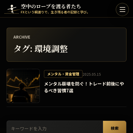
Skip to content
空中のロープを渡る者たち
FXという綱渡りで、生き残る者の記録と学び。
ARCHIVE
タグ:
環境調整
メンタル・資金管理
2025.05.15
メンタル崩壊を防ぐ！トレード前後にや
るべき習慣7選
検索:
検索