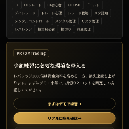
FX
FXトレード
FX初心者
XAUUSD
ゴールド
デイトレード
トレード心理
トレード戦略
メタ認知
メンタルコントロール
メンタル管理
リスク管理
レバレッジ
投資初心者
損切り
資金管理
PR / XMTrading
少額練習に必要な環境を整える
レバレッジ1000倍は資金効率を高める一方、損失速度も上が
ります。まずはデモ・小額で、損切りとロットを固定して検
証してください。
まずはデモで練習
→
リアル口座を確認
→