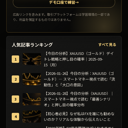
デモ口座で練習
→
広告リンクを含みます。取引プラットフォームは学習環境の一部であ
り、利益を保証するものではありません。
人気記事ランキング
すべて見る
【今日の分析】XAUUSD（ゴールド）デイ
トレ戦略と押し目の確率｜2025-09-
15（月）
【2026-01-26】今日の分析：XAUUSD（ゴ
ールド）— スマートマネー視点で読む「流
動性」と「大口の意図」
【2026-01-28】今日の分析（XAUUSD）｜
スマートマネー視点で読む「最善シナリ
オ」と押し目の確率分布
【初心者必見】なぜ私はFXを誰にも勧めな
いのか？リアルな体験から伝えたいこと