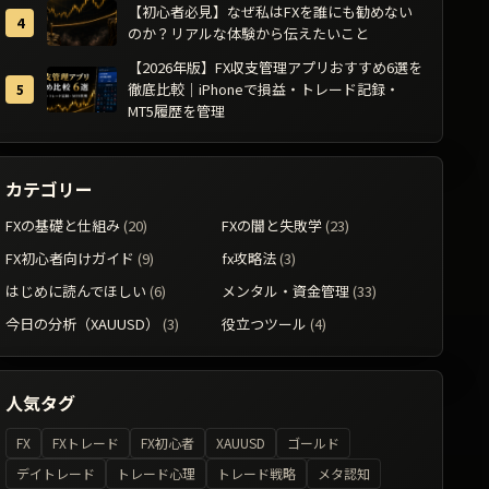
【初心者必見】なぜ私はFXを誰にも勧めない
のか？リアルな体験から伝えたいこと
【2026年版】FX収支管理アプリおすすめ6選を
徹底比較｜iPhoneで損益・トレード記録・
MT5履歴を管理
カテゴリー
FXの基礎と仕組み
(20)
FXの闇と失敗学
(23)
FX初心者向けガイド
(9)
fx攻略法
(3)
はじめに読んでほしい
(6)
メンタル・資金管理
(33)
今日の分析（XAUUSD）
(3)
役立つツール
(4)
人気タグ
FX
FXトレード
FX初心者
XAUUSD
ゴールド
デイトレード
トレード心理
トレード戦略
メタ認知