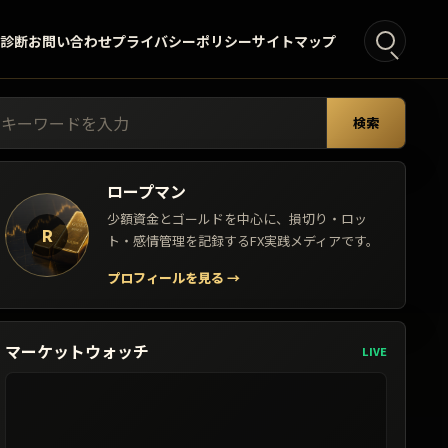
°診断
お問い合わせ
プライバシーポリシー
サイトマップ
索:
検索
ロープマン
少額資金とゴールドを中心に、損切り・ロッ
R
ト・感情管理を記録するFX実践メディアです。
プロフィールを見る
→
マーケットウォッチ
LIVE