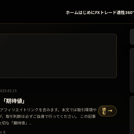
ホーム
はじめに
FXトレード適性360
検
2025.05.15
な「期待値」
読
告・アフィリエイトリンクを含みます。本文では取引環境や
→
む
が、取引判断は必ずご自身で行ってください。 この記事
切な「期待値」...
メモ