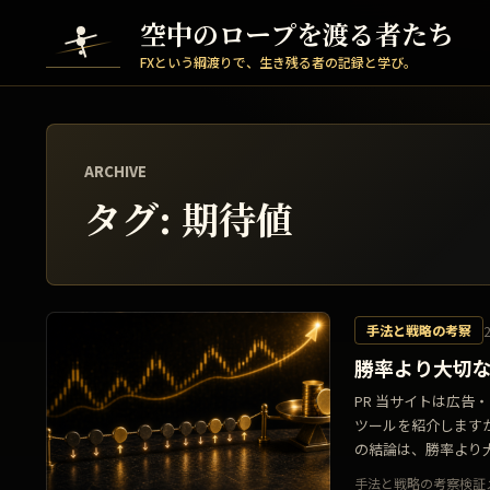
Skip to content
空中のロープを渡る者たち
FXという綱渡りで、生き残る者の記録と学び。
ARCHIVE
タグ:
期待値
手法と戦略の考察
勝率より大切
PR 当サイトは広
ツールを紹介します
の結論は、勝率より大
手法と戦略の考察
検証