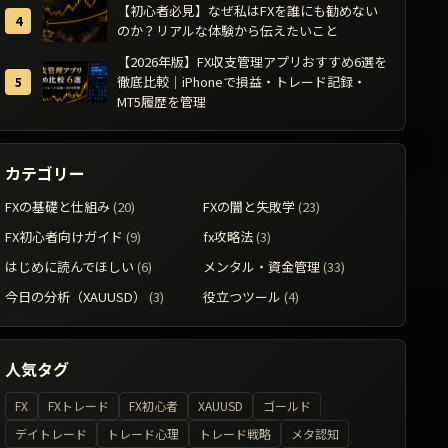
【初心者必見】なぜ私はFXを誰にも勧めない
のか？リアルな体験から伝えたいこと
【2026年版】FX収支管理アプリおすすめ6選を
徹底比較｜iPhoneで損益・トレード記録・
MT5履歴を管理
カテゴリー
FXの基礎と仕組み
(20)
FXの闇と失敗学
(23)
FX初心者向けガイド
(9)
fx攻略法
(3)
はじめに読んでほしい
(6)
メンタル・資金管理
(33)
今日の分析（XAUUSD）
(3)
役立つツール
(4)
人気タグ
FX
FXトレード
FX初心者
XAUUSD
ゴールド
デイトレード
トレード心理
トレード戦略
メタ認知