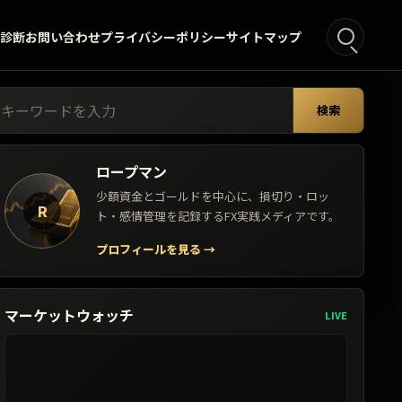
°診断
お問い合わせ
プライバシーポリシー
サイトマップ
索:
検索
ロープマン
少額資金とゴールドを中心に、損切り・ロッ
R
ト・感情管理を記録するFX実践メディアです。
プロフィールを見る
→
マーケットウォッチ
LIVE