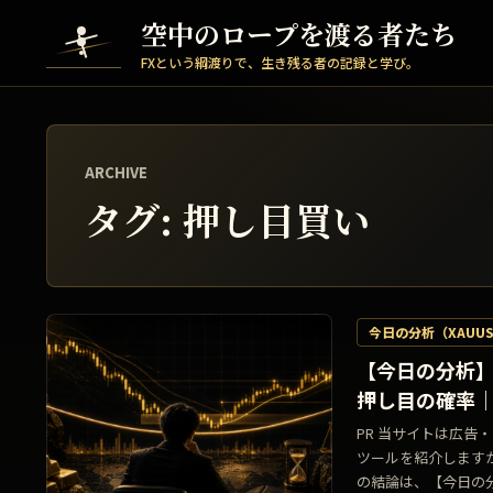
Skip to content
空中のロープを渡る者たち
FXという綱渡りで、生き残る者の記録と学び。
ARCHIVE
タグ:
押し目買い
今日の分析（XAUU
【今日の分析】
押し目の確率｜2
PR 当サイトは広
ツールを紹介します
の結論は、【今日の分析】