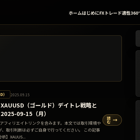
ホーム
はじめに
FXトレード適性360
検
SD）
2025.09.15
XAUUSD（ゴールド）デイトレ戦略と
025-09-15（月）
読
→
む
告・アフィリエイトリンクを含みます。本文では取引環境や
が、取引判断は必ずご自身で行ってください。 この記事
XAUUS...