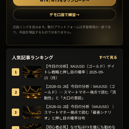
MT4 / MT5をダウンロード
→
デモ口座で練習
→
広告リンクを含みます。取引プラットフォームは学習環境の一部であ
り、利益を保証するものではありません。
人気記事ランキング
すべて見る
【今日の分析】XAUUSD（ゴールド）デイ
トレ戦略と押し目の確率｜2025-09-
15（月）
【2026-01-26】今日の分析：XAUUSD（ゴ
ールド）— スマートマネー視点で読む「流
動性」と「大口の意図」
【2026-01-28】今日の分析（XAUUSD）｜
スマートマネー視点で読む「最善シナリ
オ」と押し目の確率分布
【初心者必見】なぜ私はFXを誰にも勧めな