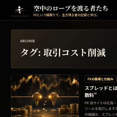
Skip to content
空中のロープを渡る者たち
FXという綱渡りで、生き残る者の記録と学び。
ARCHIVE
タグ:
取引コスト削減
FXの基礎と仕組み
スプレッドとは
数料”
PR 当サイトは広
ツールを紹介します
の結論は、スプレッド