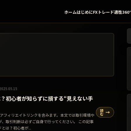
ホーム
はじめに
FXトレード適性360
検
2025.05.15
？初心者が知らずに損する“見えない手
読
→
む
告・アフィリエイトリンクを含みます。本文では取引環境や
が、取引判断は必ずご自身で行ってください。 この記事
とは？初心者が...