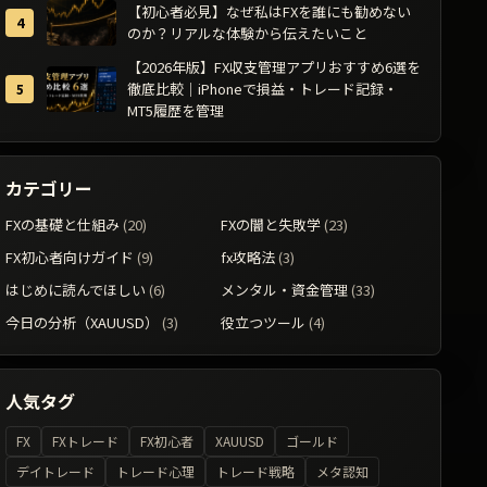
【初心者必見】なぜ私はFXを誰にも勧めない
のか？リアルな体験から伝えたいこと
【2026年版】FX収支管理アプリおすすめ6選を
徹底比較｜iPhoneで損益・トレード記録・
MT5履歴を管理
カテゴリー
FXの基礎と仕組み
(20)
FXの闇と失敗学
(23)
FX初心者向けガイド
(9)
fx攻略法
(3)
はじめに読んでほしい
(6)
メンタル・資金管理
(33)
今日の分析（XAUUSD）
(3)
役立つツール
(4)
人気タグ
FX
FXトレード
FX初心者
XAUUSD
ゴールド
デイトレード
トレード心理
トレード戦略
メタ認知