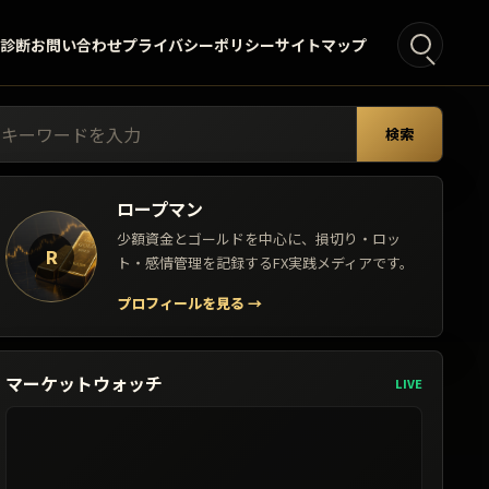
°診断
お問い合わせ
プライバシーポリシー
サイトマップ
索:
検索
ロープマン
少額資金とゴールドを中心に、損切り・ロッ
R
ト・感情管理を記録するFX実践メディアです。
プロフィールを見る
→
マーケットウォッチ
LIVE