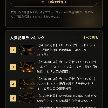
デモ口座で練習
→
広告リンクを含みます。取引プラットフォームは学習環境の一部であ
り、利益を保証するものではありません。
人気記事ランキング
すべて見る
【今日の分析】XAUUSD（ゴールド）デイ
トレ戦略と押し目の確率｜2025-09-
15（月）
【2026-01-26】今日の分析：XAUUSD（ゴ
ールド）— スマートマネー視点で読む「流
動性」と「大口の意図」
【2026-01-28】今日の分析（XAUUSD）｜
スマートマネー視点で読む「最善シナリ
オ」と押し目の確率分布
【初心者必見】なぜ私はFXを誰にも勧めな
いのか？リアルな体験から伝えたいこと