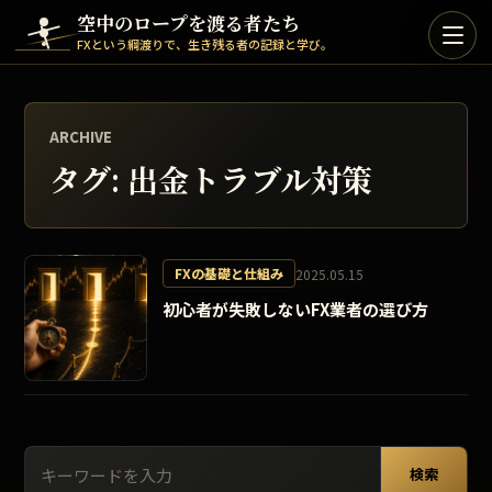
Skip to content
空中のロープを渡る者たち
FXという綱渡りで、生き残る者の記録と学び。
ARCHIVE
タグ:
出金トラブル対策
FXの基礎と仕組み
2025.05.15
初心者が失敗しないFX業者の選び方
検索:
検索