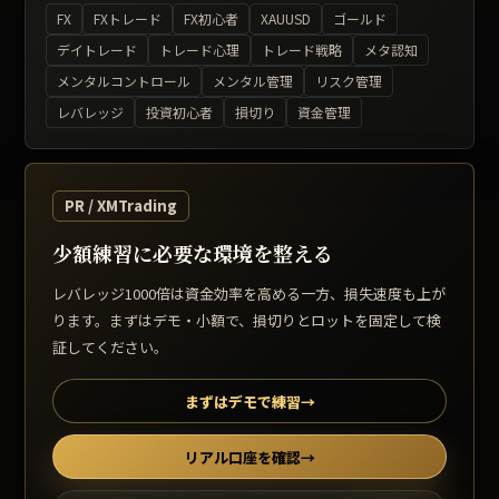
FX
FXトレード
FX初心者
XAUUSD
ゴールド
デイトレード
トレード心理
トレード戦略
メタ認知
メンタルコントロール
メンタル管理
リスク管理
レバレッジ
投資初心者
損切り
資金管理
PR / XMTrading
少額練習に必要な環境を整える
レバレッジ1000倍は資金効率を高める一方、損失速度も上が
ります。まずはデモ・小額で、損切りとロットを固定して検
証してください。
まずはデモで練習
→
リアル口座を確認
→