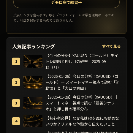
デモ口座で練習
→
広告リンクを含みます。取引プラットフォームは学習環境の一部であ
り、利益を保証するものではありません。
人気記事ランキング
すべて見る
【今日の分析】XAUUSD（ゴールド）デイ
トレ戦略と押し目の確率｜2025-09-
15（月）
【2026-01-26】今日の分析：XAUUSD（ゴ
ールド）— スマートマネー視点で読む「流
動性」と「大口の意図」
【2026-01-28】今日の分析（XAUUSD）｜
スマートマネー視点で読む「最善シナリ
オ」と押し目の確率分布
【初心者必見】なぜ私はFXを誰にも勧めな
いのか？リアルな体験から伝えたいこと