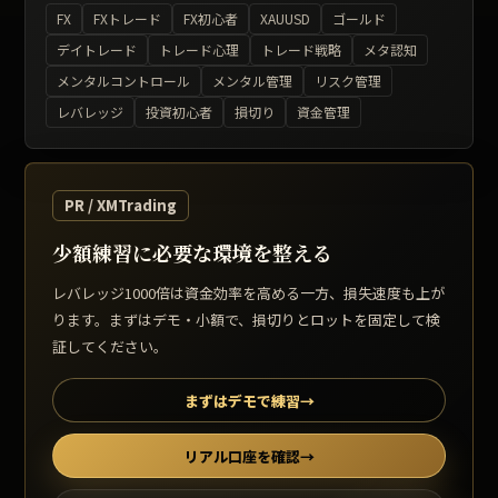
FX
FXトレード
FX初心者
XAUUSD
ゴールド
デイトレード
トレード心理
トレード戦略
メタ認知
メンタルコントロール
メンタル管理
リスク管理
レバレッジ
投資初心者
損切り
資金管理
PR / XMTrading
少額練習に必要な環境を整える
レバレッジ1000倍は資金効率を高める一方、損失速度も上が
ります。まずはデモ・小額で、損切りとロットを固定して検
証してください。
まずはデモで練習
→
リアル口座を確認
→