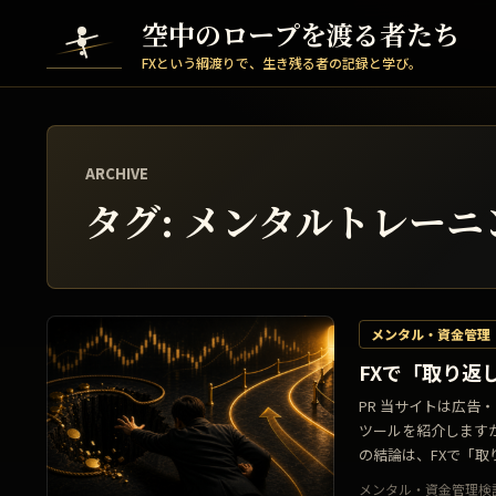
Skip to content
空中のロープを渡る者たち
FXという綱渡りで、生き残る者の記録と学び。
ARCHIVE
タグ:
メンタルトレーニ
メンタル・資金管理
FXで「取り返
PR 当サイトは広
ツールを紹介します
の結論は、FXで「取り
メンタル・資金管理
検