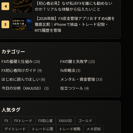
【初心者必見】なぜ私はFXを誰にも勧めない
のか？リアルな体験から伝えたいこと
【2026年版】FX収支管理アプリおすすめ6選を
徹底比較｜iPhoneで損益・トレード記録・
MT5履歴を管理
カテゴリー
FXの基礎と仕組み
(20)
FXの闇と失敗学
(23)
FX初心者向けガイド
(9)
fx攻略法
(3)
はじめに読んでほしい
(6)
メンタル・資金管理
(33)
今日の分析（XAUUSD）
(3)
役立つツール
(4)
人気タグ
FX
FXトレード
FX初心者
XAUUSD
ゴールド
デイトレード
トレード心理
トレード戦略
メタ認知