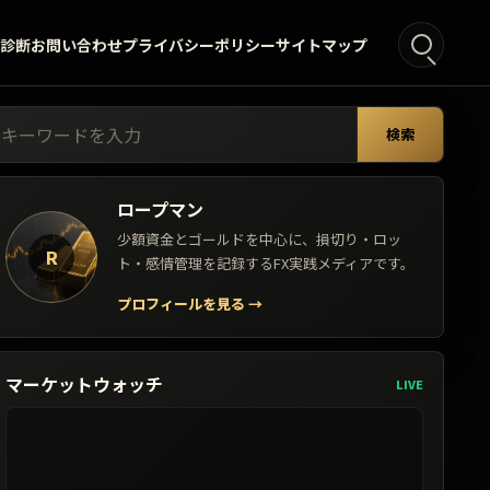
°診断
お問い合わせ
プライバシーポリシー
サイトマップ
索:
検索
ロープマン
少額資金とゴールドを中心に、損切り・ロッ
R
ト・感情管理を記録するFX実践メディアです。
プロフィールを見る
→
マーケットウォッチ
LIVE