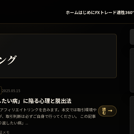
ホーム
はじめに
FXトレード適性360
検
ング
2025.05.15
したい病」に陥る心理と脱出法
読
告・アフィリエイトリンクを含みます。本文では取引環境や
→
む
が、取引判断は必ずご自身で行ってください。 この記事
返したい病」...
証メモ