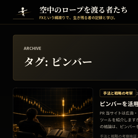
Skip to content
空中のロープを渡る者たち
FXという綱渡りで、生き残る者の記録と学び。
ARCHIVE
タグ:
ピンバー
手法と戦略の考察
ピンバーを活
PR 当サイトは広
ツールを紹介します
の結論は、ピンバーを
手法と戦略の考察
検証