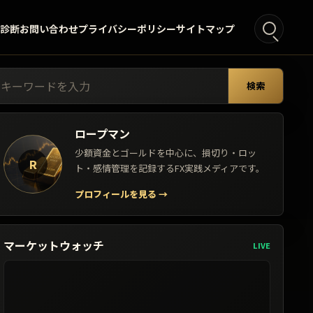
°診断
お問い合わせ
プライバシーポリシー
サイトマップ
索:
検索
ロープマン
少額資金とゴールドを中心に、損切り・ロッ
R
ト・感情管理を記録するFX実践メディアです。
プロフィールを見る
→
マーケットウォッチ
LIVE