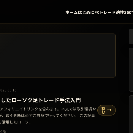
ホーム
はじめに
FXトレード適性360
検
2025.05.15
用したローソク足トレード手法入門
読
告・アフィリエイトリンクを含みます。本文では取引環境や
→
む
が、取引判断は必ずご自身で行ってください。 この記事
活用したローソ...
メモ