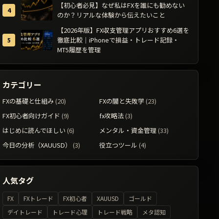
【初心者必見】なぜ私はFXを誰にも勧めない
のか？リアルな体験から伝えたいこと
【2026年版】FX収支管理アプリおすすめ6選を
徹底比較｜iPhoneで損益・トレード記録・
MT5履歴を管理
カテゴリー
FXの基礎と仕組み
(20)
FXの闇と失敗学
(23)
FX初心者向けガイド
(9)
fx攻略法
(3)
はじめに読んでほしい
(6)
メンタル・資金管理
(33)
今日の分析（XAUUSD）
(3)
役立つツール
(4)
人気タグ
FX
FXトレード
FX初心者
XAUUSD
ゴールド
デイトレード
トレード心理
トレード戦略
メタ認知