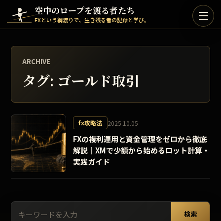
Skip to content
空中のロープを渡る者たち
FXという綱渡りで、生き残る者の記録と学び。
ARCHIVE
タグ:
ゴールド取引
fx攻略法
2025.10.05
FXの複利運用と資金管理をゼロから徹底
解説｜XMで少額から始めるロット計算・
実践ガイド
検索:
検索