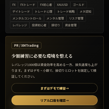
FX
FXトレード
FX初心者
XAUUSD
ゴールド
デイトレード
トレード心理
トレード戦略
メタ認知
メンタルコントロール
メンタル管理
リスク管理
レバレッジ
投資初心者
損切り
資金管理
PR / XMTrading
少額練習に必要な環境を整える
レバレッジ1000倍は資金効率を高める一方、損失速度も上が
ります。まずはデモ・小額で、損切りとロットを固定して検
証してください。
まずはデモで練習
→
リアル口座を確認
→