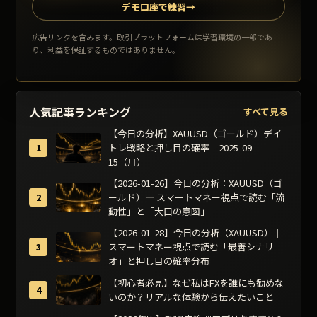
デモ口座で練習
→
広告リンクを含みます。取引プラットフォームは学習環境の一部であ
り、利益を保証するものではありません。
人気記事ランキング
すべて見る
【今日の分析】XAUUSD（ゴールド）デイ
トレ戦略と押し目の確率｜2025-09-
15（月）
【2026-01-26】今日の分析：XAUUSD（ゴ
ールド）— スマートマネー視点で読む「流
動性」と「大口の意図」
【2026-01-28】今日の分析（XAUUSD）｜
スマートマネー視点で読む「最善シナリ
オ」と押し目の確率分布
【初心者必見】なぜ私はFXを誰にも勧めな
いのか？リアルな体験から伝えたいこと