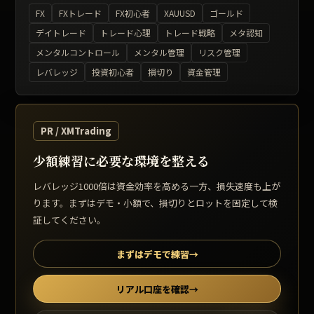
FX
FXトレード
FX初心者
XAUUSD
ゴールド
デイトレード
トレード心理
トレード戦略
メタ認知
メンタルコントロール
メンタル管理
リスク管理
レバレッジ
投資初心者
損切り
資金管理
PR / XMTrading
少額練習に必要な環境を整える
レバレッジ1000倍は資金効率を高める一方、損失速度も上が
ります。まずはデモ・小額で、損切りとロットを固定して検
証してください。
まずはデモで練習
→
リアル口座を確認
→