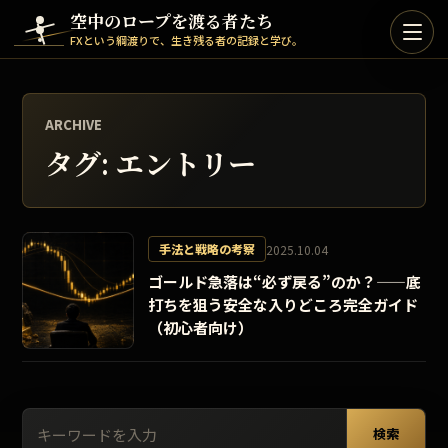
Skip to content
空中のロープを渡る者たち
FXという綱渡りで、生き残る者の記録と学び。
ARCHIVE
タグ:
エントリー
手法と戦略の考察
2025.10.04
ゴールド急落は“必ず戻る”のか？——底
打ちを狙う安全な入りどころ完全ガイド
（初心者向け）
検索:
検索