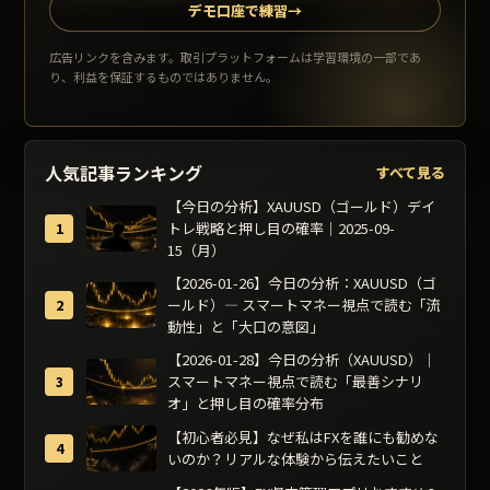
デモ口座で練習
→
広告リンクを含みます。取引プラットフォームは学習環境の一部であ
り、利益を保証するものではありません。
人気記事ランキング
すべて見る
【今日の分析】XAUUSD（ゴールド）デイ
トレ戦略と押し目の確率｜2025-09-
15（月）
【2026-01-26】今日の分析：XAUUSD（ゴ
ールド）— スマートマネー視点で読む「流
動性」と「大口の意図」
【2026-01-28】今日の分析（XAUUSD）｜
スマートマネー視点で読む「最善シナリ
オ」と押し目の確率分布
【初心者必見】なぜ私はFXを誰にも勧めな
いのか？リアルな体験から伝えたいこと