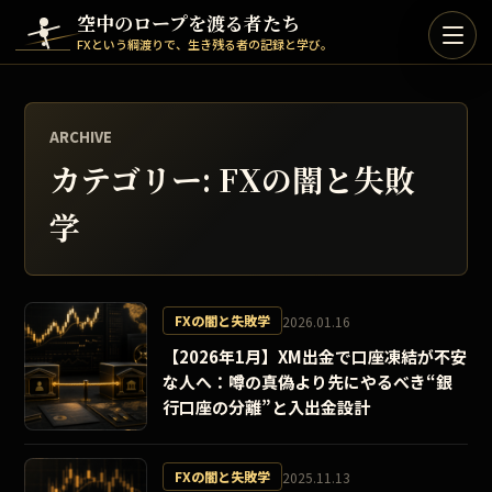
Skip to content
空中のロープを渡る者たち
FXという綱渡りで、生き残る者の記録と学び。
ARCHIVE
カテゴリー:
FXの闇と失敗
学
FXの闇と失敗学
2026.01.16
【2026年1月】XM出金で口座凍結が不安
な人へ：噂の真偽より先にやるべき“銀
行口座の分離”と入出金設計
FXの闇と失敗学
2025.11.13