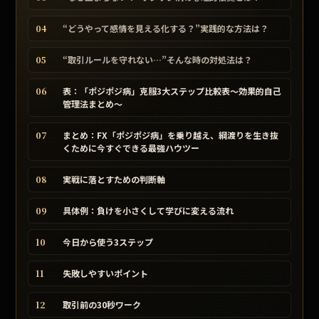
04
“どうやって感情を見える化する？”実践的な方法は？
05
“取引ルールを守れない…”そんな時の対処法は？
06
表：「ポジポジ病」克服3大ステップ比較表〜効果的自己
管理法まとめ〜
07
まとめ：FX「ポジポジ病」を乗り越え、綱渡りを生き抜
くために今すぐできる最強ハウツー
08
実戦に落とすための判断軸
09
具体例：負けを小さくして学びに変える流れ
10
今日から使う3ステップ
11
失敗しやすいポイント
12
取引前の30秒ワーク