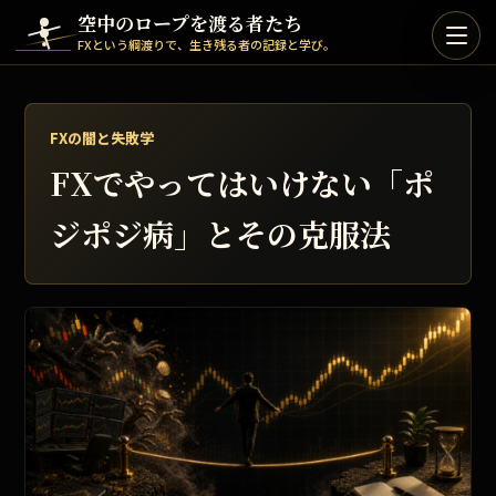
Skip to content
空中のロープを渡る者たち
FXという綱渡りで、生き残る者の記録と学び。
FXの闇と失敗学
FXでやってはいけない「ポ
ジポジ病」とその克服法