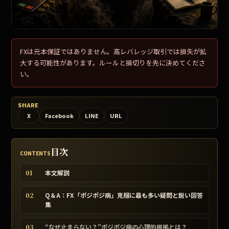
FXは元本保証ではありません。高レバレッジ取引では損失が拡
大する可能性があります。ルールと損切りを先に決めてくださ
い。
SHARE
X
Facebook
LINE
URL
目次
CONTENTS
01
本文解説
02
Q＆A：FX「ポジポジ病」克服に最も多い疑問と鋭い回答
集
03
“なぜ止まらない？”ポジポジ病の心理的根拠とは？