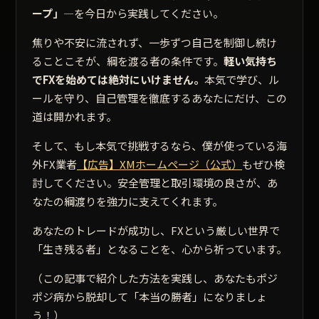
ープ」
—を今日から実践してください。
焦りや不安に流されず、一歩ずつ自己を制御し続け
ることこそが、綱を渡る者の条件です。
軽い気持ち
でFXを始めては絶対にいけません。
本気で学び、ル
ールを守り、自己管理を徹底するあなたにだけ、この
道は開かれます。
そして、もし本気で挑戦するなら、僕が使っている海
外FX業者
【広告】XMホームページ（公式）
もぜひ検
討してください。安全管理と取引環境の良さが、あ
なたの綱渡りを強力に支えてくれます。
あなたのトレードが成功し、FXという厳しい世界で
「生き残る者」となることを、心から祈っています。
（この記事で紹介した方法を実践し、あなたもポジ
ポジ病から脱却して「本当の勝者」になりましょ
う！）