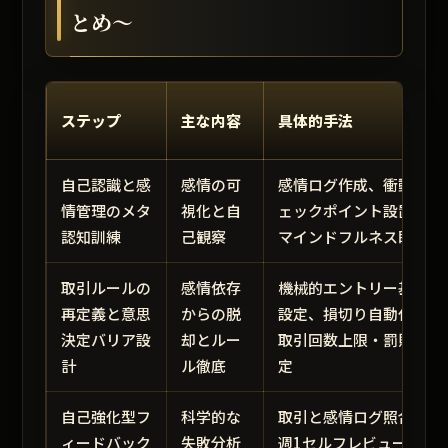
とめ〜
ステップ
主な内容
具体的手法
自己認識と感
感情の可
感情ログ作成、衝動チ
情管理のメタ
視化と自
ェックポイント設置、
認知訓練
己観察
マインドフルネス瞑想
取引ルールの
感情依存
機械的エントリー基準
再定義と意思
からの脱
設定、損切り自動化、
決定バリア設
却とルー
取引回数上限・罰則設
計
ル徹底
定
自己強化型フ
科学的な
取引と感情ログ照合、
ィードバック
失敗分析
週1セルフレビュー、趣