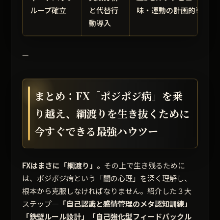
ループ確立
と代替行
味・運動の計画的導入
動導入
—
まとめ：FX「ポジポジ病」を乗
り越え、綱渡りを生き抜くために
今すぐできる最強ハウツー
FXはまさに「綱渡り」。
その上で生き残るために
は、ポジポジ病という
「闇の心理」
を深く理解し、
根本から克服しなければなりません。紹介した３大
ステップ—
「自己認識と感情管理のメタ認知訓練」
「鉄壁ルール設計」「自己強化型フィードバックル