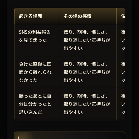
起きる場面
その場の感情
決めて
SNSの利益報告
焦り、期待、悔しさ、
事前に
を見て焦った
取り返したい気持ちが
いなら
出やすい。
ットを
負けた直後に画
焦り、期待、悔しさ、
事前に
面から離れられ
取り返したい気持ちが
いなら
なかった
出やすい。
ットを
勝ったあとに自
焦り、期待、悔しさ、
事前に
分は分かったと
取り返したい気持ちが
いなら
思い込んだ
出やすい。
ットを