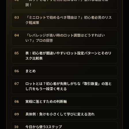
説！
03
「ミニロットで始めるべき理由は？」初心者必見のリス
ク軽減策
04
「レバレッジが高い時のロット調整はどうすればい
い？」プロの回答
05
表：初心者が間違いやすいロット設定パターンとそのリ
スク比較表
06
まとめ
07
ロットとは？初心者が失敗しがちな「取引数量」の落と
し穴をもう一段深く考える
08
実戦に落とすための判断軸
09
具体例：負けを小さくして学びに変える流れ
10
今日から使う3ステップ